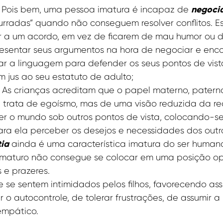
negoci
? Pois bem, uma pessoa imatura é incapaz de
urradas” quando não conseguem resolver conflitos. 
 a um acordo, em vez de ficarem de mau humor ou d
sentar seus argumentos na hora de negociar e encont
ar a linguagem para defender os seus pontos de vist
m jus ao seu estatuto de adulto;
l. As crianças acreditam que o papel materno, pate
 trata de egoísmo, mas de uma visão reduzida da re
r o mundo sob outros pontos de vista, colocando-se
á para ela perceber os desejos e necessidades dos ou
ia
ainda é uma característica imatura do ser humano
o imaturo não consegue se colocar em uma posição o
 e prazeres.
e se sentem intimidados pelos filhos, favorecendo a
r o autocontrole, de tolerar frustrações, de assumir 
empático.