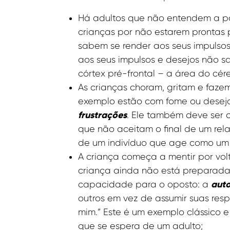
Há adultos que não entendem a p
crianças por não estarem prontas p
sabem se render aos seus impulso
aos seus impulsos e desejos não s
córtex pré-frontal – a área do cér
As crianças choram, gritam e faz
exemplo estão com fome ou deseja
frustrações
. Ele também deve ser 
que não aceitam o final de um rel
de um indivíduo que age como um
A criança começa a mentir por vol
criança ainda não está preparada
auto
capacidade para o oposto: a
outros em vez de assumir suas res
mim.” Este é um exemplo clássico 
que se espera de um adulto;