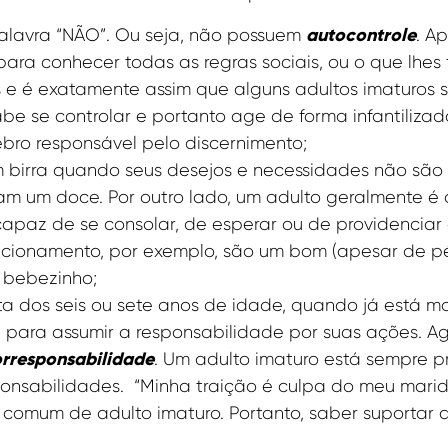
autocontrole
alavra “NÃO”. Ou seja, não possuem
. A
ara conhecer todas as regras sociais, ou o que lhes
s e é exatamente assim que alguns adultos imaturos
abe se controlar e portanto age de forma infantiliza
ebro responsável pelo discernimento;
em birra quando seus desejos e necessidades não sã
m um doce. Por outro lado, um adulto geralmente é
capaz de se consolar, de esperar ou de providenciar
acionamento, por exemplo, são um bom (apesar de pé
 bebezinho;
ta dos seis ou sete anos de idade, quando já está ma
 para assumir a responsabilidade por suas ações. A
rresponsabilidade
. Um adulto imaturo está sempre 
ponsabilidades. “Minha traição é culpa do meu mar
e comum de adulto imaturo. Portanto, saber suporta